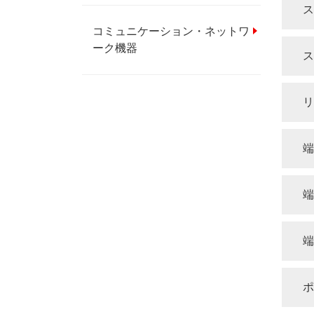
ス
コミュニケーション・ネットワ
ーク機器
ス
リ
端
端
端
ポ