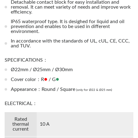
Detachable contact block for easy installation and
removal. It can meet variety of needs and improve work
efficiency.
IP65 waterproof type. It is desighed for liquid and oil
prevention and enables to be used in different
environment.
In accordance with the standards of UL, cUL, CE, CCC,
and TUV.
SPECIFICATIONS：
Ø22mm / Ø25mm / Ø30mm
●
●
Cover color：R
/ G
Appearance：Round / Square
(only for Ø22 & Ø25 mm)
ELECTRICAL：
Rated
thermal
10 A
current