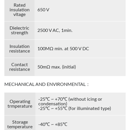
Rated
insulation
650 V
vltage
Dielectric
2500 V AC, 1min.
strength
Insulation
100MΩ min. at 500 V DC
resistance
Contact
50mΩ max. (initial)
resistance
MECHANICAL AND ENVIRONMENTAL：
-25℃ ~ +70℃ (without icing or
Operating
condensation)
trmperature
-25℃ ~ +55℃ (for illuminated type)
Storage
-40℃ ~ +85℃
temperature