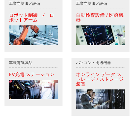
工業向制御／設備
工業向制御／設備
ロボット制御 / ロ
自動検査設備 / 医療機
ボットアーム
器
車載電気製品
パソコン・周辺機器
EV充電 ステーション
オンライン データ ス
トレージ / ストレージ
装置