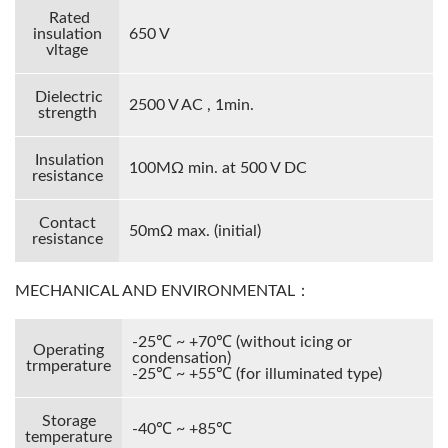
Rated
insulation
650 V
vltage
Dielectric
2500 V AC , 1min.
strength
Insulation
100MΩ min. at 500 V DC
resistance
Contact
50mΩ max. (initial)
resistance
MECHANICAL AND ENVIRONMENTAL：
-25℃ ~ +70℃ (without icing or
Operating
condensation)
trmperature
-25℃ ~ +55℃ (for illuminated type)
Storage
-40℃ ~ +85℃
temperature