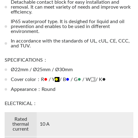
Detachable contact block for easy installation and
removal. It can meet variety of needs and improve work
efficiency.
IP65 waterproof type. It is desighed for liquid and oil
prevention and enables to be used in different
environment.
In accordance with the standards of UL, cUL, CE, CCC,
and TUV.
SPECIFICATIONS：
Ø22mm / Ø25mm / Ø30mm
●
●
●
●
●
●
Cover color：R
/ Y
/ B
/ G
/ W
/ K
Appearance：Round
ELECTRICAL：
Rated
thermal
10 A
current