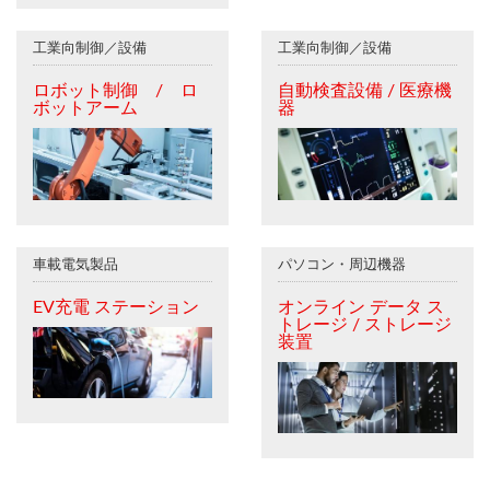
工業向制御／設備
工業向制御／設備
ロボット制御 / ロ
自動検査設備 / 医療機
ボットアーム
器
車載電気製品
パソコン・周辺機器
EV充電 ステーション
オンライン データ ス
トレージ / ストレージ
装置