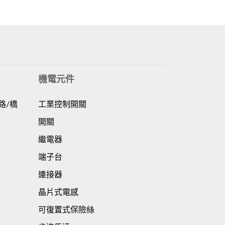
機電元件
路/橋
工業控制開關
開關
繼電器
端子台
連接器
晶片式電感
可復置式保險絲