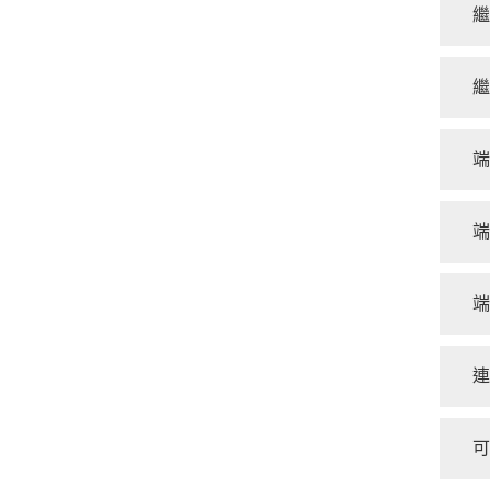
繼
繼
端
端
端
連
可