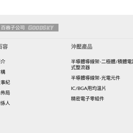
百容
沖壓產品
簡介
半導體導線架-二極體/積體電
式整流器
架構
半導體導線架-光電元件
大事紀
IC/BGA用均溫片
化佈局
精密電子零組件
關係人