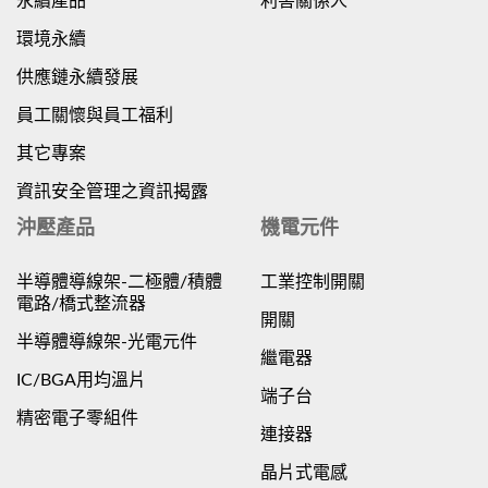
永續產品
利害關係人
環境永續
供應鏈永續發展
員工關懷與員工福利
其它專案
資訊安全管理之資訊揭露
沖壓產品
機電元件
半導體導線架-二極體/積體
工業控制開關
電路/橋式整流器
開關
半導體導線架-光電元件
繼電器
IC/BGA用均溫片
端子台
精密電子零組件
連接器
晶片式電感