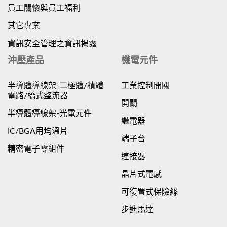
員工關懷與員工福利
其它專案
資訊安全管理之資訊揭露
沖壓產品
機電元件
半導體導線架-二極體/積體
工業控制開關
電路/橋式整流器
開關
半導體導線架-光電元件
繼電器
IC/BGA用均溫片
端子台
精密電子零組件
連接器
晶片式電感
可復置式保險絲
步進馬達