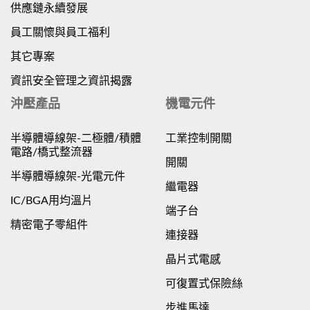
供應鏈永續發展
員工關懷與員工福利
其它專案
資訊安全管理之資訊揭露
沖壓產品
機電元件
半導體導線架-二極體/積體
工業控制開關
電路/橋式整流器
開關
半導體導線架-光電元件
繼電器
IC/BGA用均溫片
端子台
精密電子零組件
連接器
晶片式電感
可復置式保險絲
步進馬達