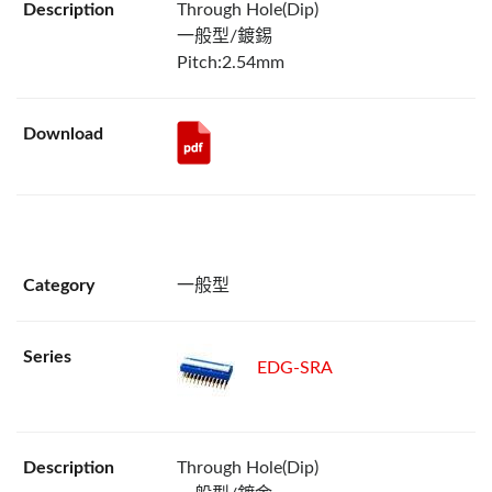
Through Hole(Dip)
一般型/鍍錫
Pitch:2.54mm
一般型
EDG-SRA
Through Hole(Dip)