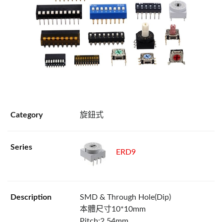
旋鈕式
ERD9
SMD & Through Hole(Dip)
本體尺寸10*10mm
Pitch:2.54mm