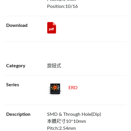
Position:10/16
旋鈕式
ERD
SMD & Through Hole(Dip)
本體尺寸10*10mm
Pitch:2.54mm