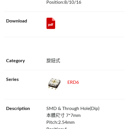
Position:8/10/16
旋鈕式
ERD6
SMD & Through Hole(Dip)
本體尺寸 7*7mm
Pitch:2.54mm