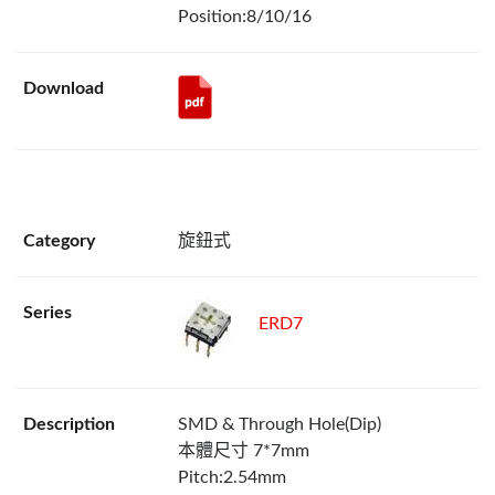
Position:8/10/16
旋鈕式
ERD7
SMD & Through Hole(Dip)
本體尺寸 7*7mm
Pitch:2.54mm