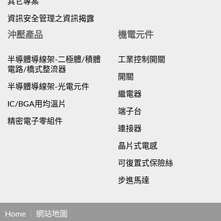
其它專案
資訊安全管理之資訊揭露
沖壓產品
機電元件
半導體導線架-二極體/積體
工業控制開關
電路/橋式整流器
開關
半導體導線架-光電元件
繼電器
IC/BGA用均溫片
端子台
精密電子零組件
連接器
晶片式電感
可復置式保險絲
步進馬達
Home
網站地圖