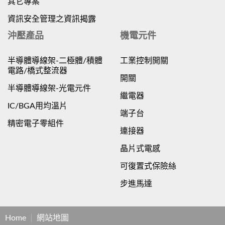
其它專案
資訊安全管理之資訊揭露
沖壓產品
機電元件
半導體導線架-二極體/積體
工業控制開關
電路/橋式整流器
開關
半導體導線架-光電元件
繼電器
IC/BGA用均溫片
端子台
精密電子零組件
連接器
晶片式電感
可復置式保險絲
步進馬達
Home
網站地圖