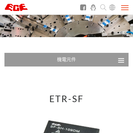
機電元件
ETR-SF