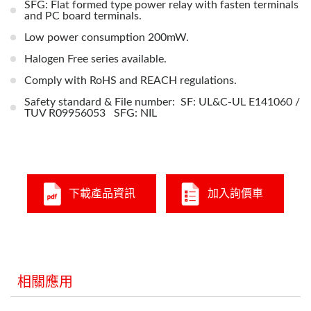
SFG: Flat formed type power relay with fasten terminals
and PC board terminals.
Low power consumption 200mW.
Halogen Free series available.
Comply with RoHS and REACH regulations.
Safety standard & File number: SF: UL&C-UL E141060 /
TUV R09956053 SFG: NIL
下載產品資訊
加入詢價車
相關應用