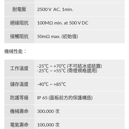
耐電壓
2500 V AC, 1min.
絕緣阻抗
100MΩ min. at 500 V DC
接觸阻抗
50mΩ max. (初始值)
機械性能：
-25℃ ~ +70℃ (不可結冰或結露)
工作溫度
-25℃ ~ +55℃ (帶燈規格適用)
儲存溫度
-40℃ ~ +85℃
防護等級
IP 65 (面板前方的保護構造)
機械壽命
300,000 次
電氣壽命
100,000 次