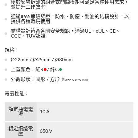
便於安裝拆卸的組合式開關模組可滿足各種使用需求，
並提升工作效率
通過IP65等級認證，防水、防塵、耐油的結構設計，以
提供各種環境使用
結構設計符合各國安全規範，通過UL、cUL、CE、
CCC、TUV認證
規格：
Ø22mm / Ø25mm / Ø30mm
●
●
上蓋顏色：紅R
/ 綠G
外觀形狀：圓形 / 方形
(限Ø22 & Ø25 mm)
電氣性能：
額定通電電
10 A
流
額定絕緣電
650 V
壓