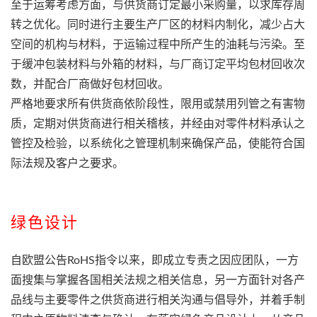
至于运筹考虑方面，与供货商订定最小采购量，以求库存周
转之优化。同时进行主要生产厂区的材料内制化，减少占大
空间的机构与材料，于运输过程中所产生的油耗与污染。至
于缓冲包装材料与外箱的材料，与厂商订定平均包材回收次
数，并配合厂商做好包材回收。
严格地要求所有供货商依阶段性，限用或禁用列管之有害物
质，定期对供货商进行相关稽核，并经由对零件材料承认之
管控及检验，以系统化之管理机制来确保产品，使能符合国
际法规及客户之要求。
绿色设计
自欧盟公告RoHS指令以来，即成立专责之因应团队，一方
面搜集与掌握各国相关法规之相关信息，另一方面针对各产
品线与主要零件之供货商进行相关沟通与倡导外，并着手制