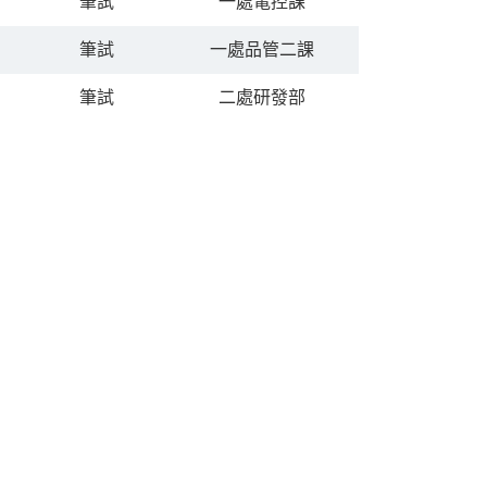
筆試
一處電控課
筆試
一處品管二課
筆試
二處研發部