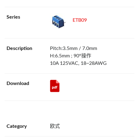
ETB09
Pitch:3.5mm / 7.0mm
H:6.5mm ; 90°操作
10A 125VAC, 18~28AWG
欧式