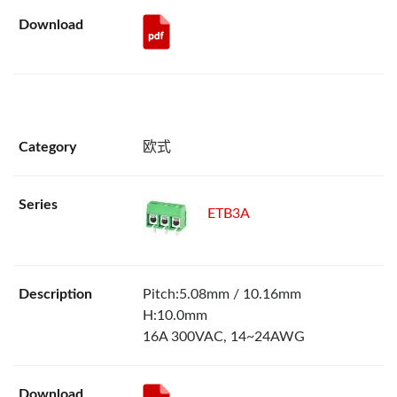
欧式
ETB3A
Pitch:5.08mm / 10.16mm
H:10.0mm
16A 300VAC, 14~24AWG