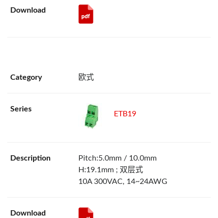
欧式
ETB19
Pitch:5.0mm / 10.0mm
H:19.1mm ; 双层式
10A 300VAC, 14~24AWG