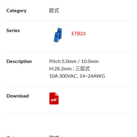
欧式
ETB23
Pitch:5.0mm / 10.0mm
H:28.2mm ; 三层式
10A 300VAC, 14~24AWG