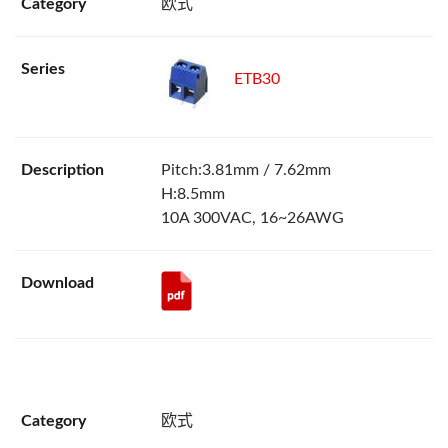
欧式
ETB30
Pitch:3.81mm / 7.62mm
H:8.5mm
10A 300VAC, 16~26AWG
欧式