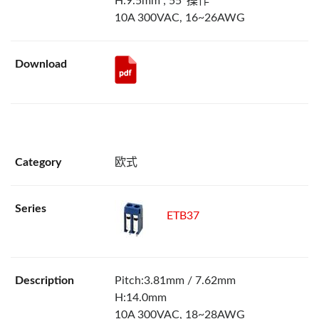
H:9.5mm ; 55°操作
10A 300VAC, 16~26AWG
欧式
ETB37
Pitch:3.81mm / 7.62mm
H:14.0mm
10A 300VAC, 18~28AWG