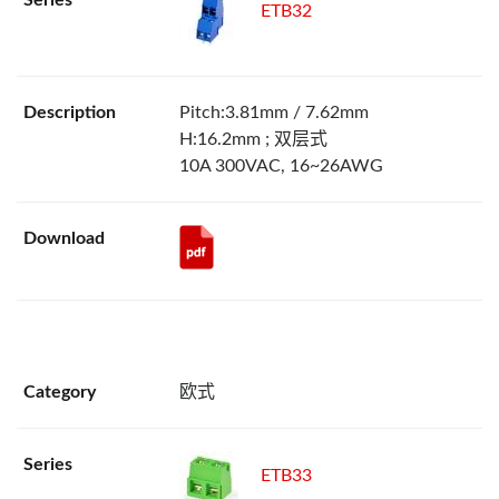
ETB32
Pitch:3.81mm / 7.62mm
H:16.2mm ; 双层式
10A 300VAC, 16~26AWG
欧式
ETB33