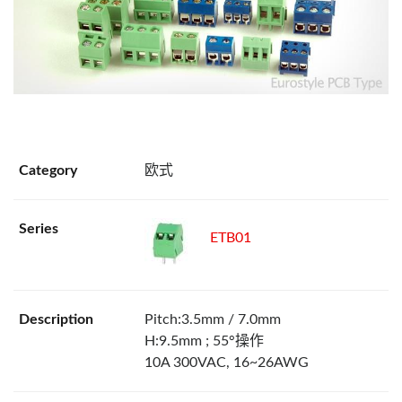
欧式
ETB01
Pitch:3.5mm / 7.0mm
H:9.5mm ; 55°操作
10A 300VAC, 16~26AWG