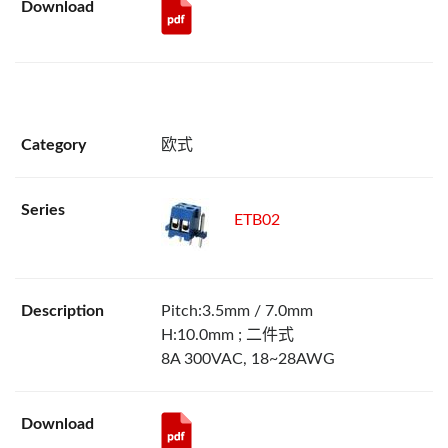
欧式
ETB02
Pitch:3.5mm / 7.0mm
H:10.0mm ; 二件式
8A 300VAC, 18~28AWG