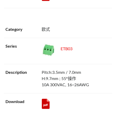
欧式
ETB03
Pitch:3.5mm / 7.0mm
H:9.7mm ; 55°操作
10A 300VAC, 16~26AWG