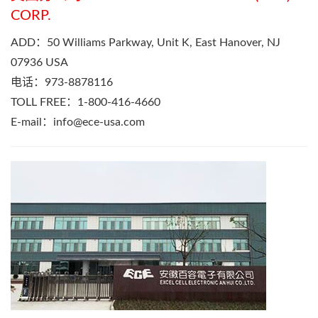
CORP.
ADD：50 Williams Parkway, Unit K, East Hanover, NJ
07936 USA
电话：973-8878116
TOLL FREE：1-800-416-4660
E-mail：
info@ece-usa.com