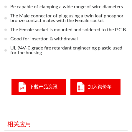
Be capable of clamping a wide range of wire diameters
The Male connector of plug using a twin leaf phosphor
bronze contact mates with the Female socket
The Female socket is mounted and soldered to the P.C.B.
Good for insertion & withdrawal
UL 94V-0 grade fire retardant engineering plastic used
for the housing
下载产品资讯
加入询价车
相关应用