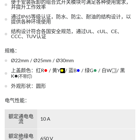
便于安装拆卸的组合式开关模块可满足各种使用需求，
并提升工作效率
通过IP65等级认证，防水、防尘、耐油的结构设计，以
提供各种环境使用
结构设计符合各国安全规范，通过UL、cUL、CE、
CCC、TUV认证
规格：
Ø22mm / Ø25mm / Ø30mm
●
●
●
●
●
上盖颜色：红R
/ 黄Y
/ 蓝B
/ 绿G
/ 白W
/ 黑
●
K
(不带灯)
外观形状：圆形
电气性能：
额定通电电
10 A
流
额定绝缘电
650 V